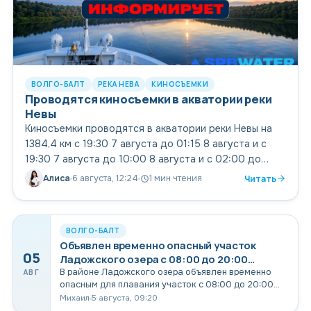
ВОЛГО-БАЛТ
РЕКА НЕВА
КИНОСЪЕМКИ
Проводятся киносъемки в акватории реки
Невы
Киносъемки проводятся в акватории реки Невы на
1384,4 км с 19:30 7 августа до 01:15 8 августа и с
19:30 7 августа до 10:00 8 августа и с 02:00 до
08:00 9 августа
Алиса
6 августа, 12:24
1 мин чтения
Читать
ВОЛГО-БАЛТ
Объявлен временно опасный участок
05
Ладожского озера с 08:00 до 20:00
06.08.2026
В районе Ладожского озера объявлен временно
АВГ
опасным для плавания участок с 08:00 до 20:00
06.08.2026 в связи с проведением опасных работ
Михаил
5 августа, 09:20