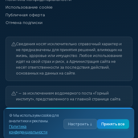
Использование cookie
Публичная оферта
Отмена подписки
Сведения носят исключительно справочный характер и
не предназначены для принятия решений, влияющих на
жизнь, здоровье или имущество. Любое использование
идёт на свой страх и риск, а Администрация сайта не
несёт ответственности за последствия действий,
основанных на данных на сайте.
* — за исключением водомерного поста «Горный
институт», представленного на главной странице сайта.
🍪 Мы используем cookie для
аналитики и рекламы.
© 2026 SPBWater —
spbwater.su
Настроить ↓
Принять все
Политика
support@spbwater.su
конфиденциальности
Данные предоставляются в ознакомительных целях