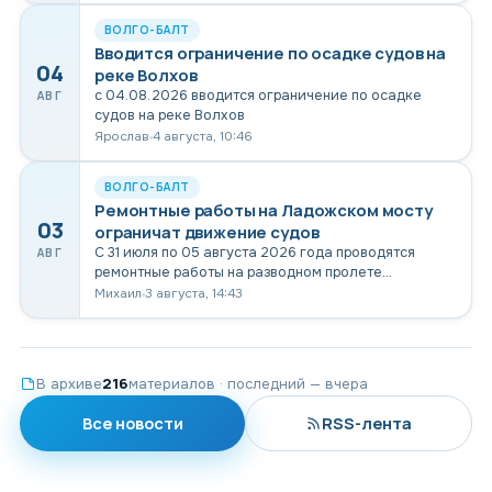
ВОЛГО-БАЛТ
Вводится ограничение по осадке судов на
04
реке Волхов
с 04.08.2026 вводится ограничение по осадке
АВГ
судов на реке Волхов
Ярослав
4 августа, 10:46
ВОЛГО-БАЛТ
Ремонтные работы на Ладожском мосту
03
ограничат движение судов
С 31 июля по 05 августа 2026 года проводятся
АВГ
ремонтные работы на разводном пролете
Ладожского моста, разводка моста не будет
Михаил
3 августа, 14:43
производиться
216
В архиве
материалов · последний — вчера
Все новости
RSS-лента